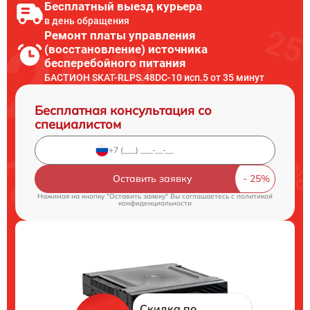
Бесплатный выезд курьера
в день обращения
Ремонт платы управления
(восстановление) источника
бесперебойного питания
БАСТИОН SKAT-RLPS.48DC-10 исп.5 от 35 минут
Бесплатная консультация со
специалистом
Оставить заявку
Нажимая на кнопку "Оставить заявку" Вы соглашаетесь c
политикой
конфиденциальности
Скидка по