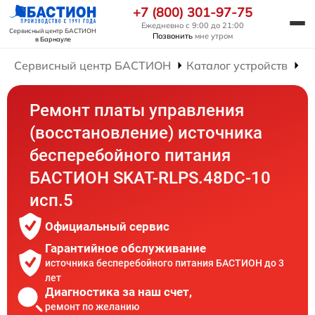
+7 (800) 301-97-75
Ежедневно с 9:00 до 21:00
Сервисный центр БАСТИОН
Позвонить
мне утром
в Барнауле
Сервисный центр БАСТИОН
Каталог устройств
Р
Ремонт платы управления
(восстановление) источника
бесперебойного питания
БАСТИОН SKAT-RLPS.48DC-10
исп.5
Официальный сервис
Гарантийное обслуживание
источника бесперебойного питания БАСТИОН до 3
лет
Диагностика за наш счет,
ремонт по желанию