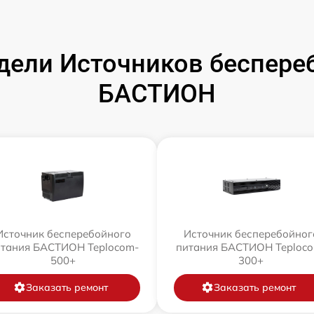
ели Источников беспере
БАСТИОН
Источник бесперебойного
Источник бесперебойног
тания БАСТИОН Teplocom-
питания БАСТИОН Teploc
500+
300+
Заказать ремонт
Заказать ремонт