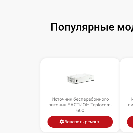
Популярные мод
Источник бесперебойного
питания БАСТИОН Teplocom-
пи
600
Заказать ремонт