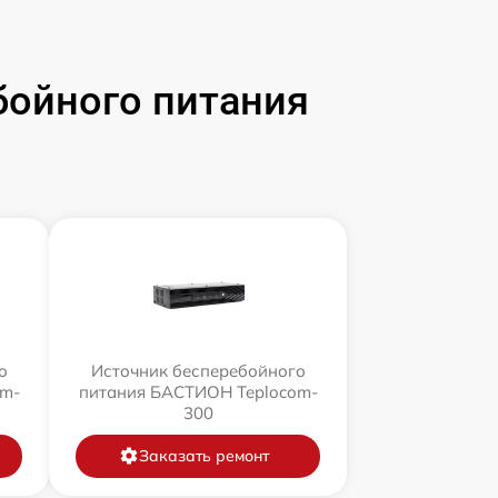
бойного питания
о
Источник бесперебойного
om-
питания БАСТИОН Teplocom-
300
Заказать ремонт